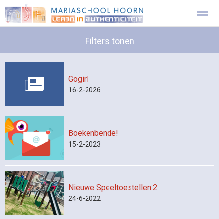
Onze school
Leerplein leren
Filters tonen
Visie
Aanmelden 4-jarige
Gogirl
Contact
Locatie
Home
Facebook
Zo
16-2-2026
Boekenbende!
15-2-2023
Nieuwe Speeltoestellen 2
24-6-2022