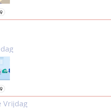
edag
 Vrijdag