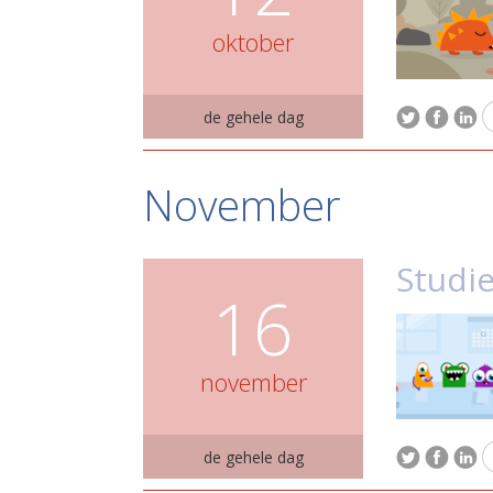
oktober
de gehele dag
November
Studi
16
november
de gehele dag