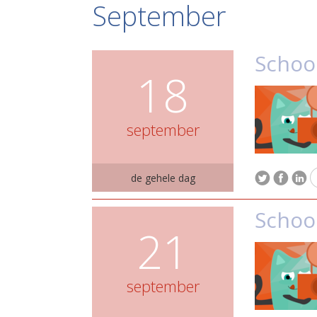
September
Schoo
18
september
de gehele dag
Schoo
21
september