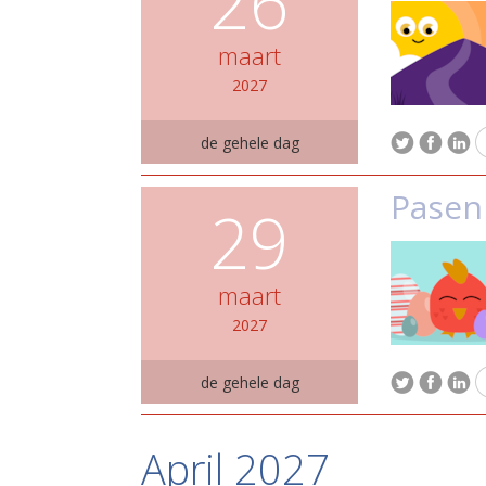
26
maart
2027
de gehele dag
Pasen
29
maart
2027
de gehele dag
April 2027