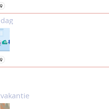
edag
tvakantie