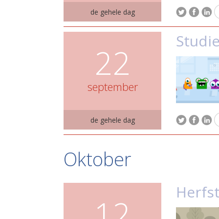
de gehele dag
Studi
22
september
de gehele dag
Oktober
Herfs
12