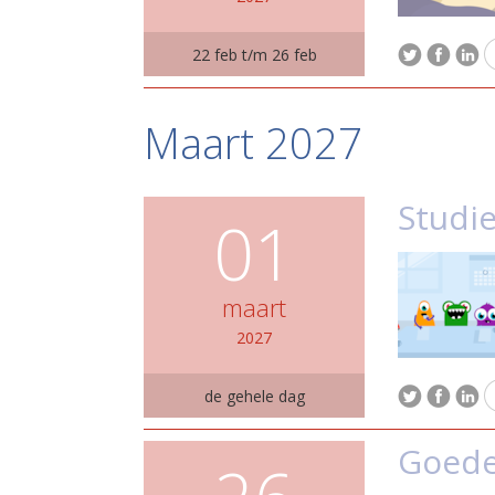
22 feb t/m 26 feb
Maart 2027
Studi
01
maart
2027
de gehele dag
Goede