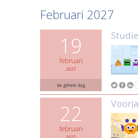
Februari 2027
Studi
19
februari
2027
de gehele dag
Voorj
22
februari
2027