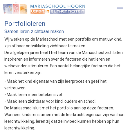
Portfolioleren
Onze school
Leerplein leren
Visie
Aanmelden 4-jarige
Samen leren zichtbaar maken
Wij werken op de Mariaschool met een portfolio om met uw kind,
zijn of haar ontwikkeling zichtbaar te maken.
Contact
Locatie
Home
Facebook
Zo
De afgelopen jaren heeft het team van de Mariaschool zich laten
inspireren en informeren over de factoren die het leren en
welbevinden stimuleren. Een aantal belangrijke factoren die het
leren versterken zijn:
• Maak het kind eigenaar van zijn leerproces en geef het
vertrouwen.
• Maak leren meer betekenisvol.
• Maak leren zichtbaar voor kind, ouders en school.
De Mariaschool sluit met het portfolio aan op deze factoren.
Wanneer kinderen samen met de leerkracht eigenaar zijn van hun
leerontwikkeling, leren zij dat ze invloed kunnen hebben op hun
leerontwikkeling.