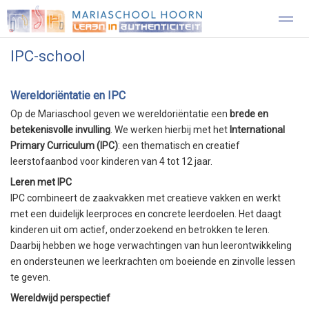
IPC-school
Onze school
Leerplein leren
Visie
Aanmelden 4-jarige
Wereldoriëntatie en IPC
Contact
Locatie
Home
Facebook
Zo
Op de Mariaschool geven we wereldoriëntatie een
brede en
betekenisvolle invulling
. We werken hierbij met het
International
Primary Curriculum (IPC)
: een thematisch en creatief
leerstofaanbod voor kinderen van 4 tot 12 jaar.
Leren met IPC
IPC combineert de zaakvakken met creatieve vakken en werkt
met een duidelijk leerproces en concrete leerdoelen. Het daagt
kinderen uit om actief, onderzoekend en betrokken te leren.
Daarbij hebben we hoge verwachtingen van hun leerontwikkeling
en ondersteunen we leerkrachten om boeiende en zinvolle lessen
te geven.
Wereldwijd perspectief